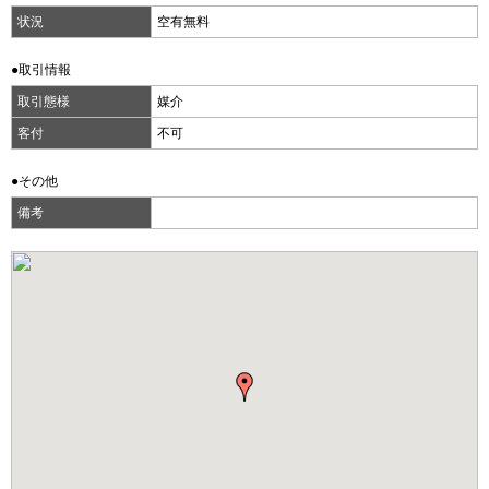
状況
空有無料
●取引情報
取引態様
媒介
客付
不可
●その他
備考