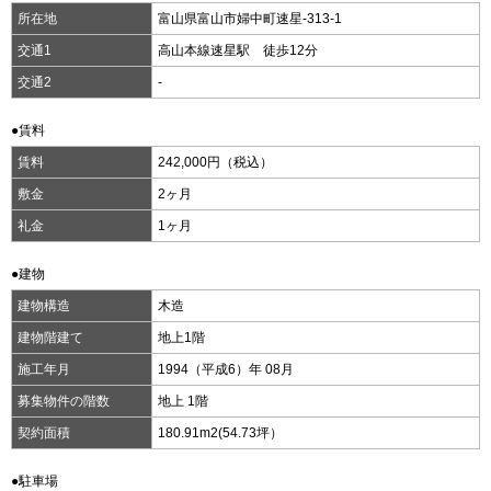
所在地
富山県富山市婦中町速星-313-1
交通1
高山本線速星駅 徒歩12分
交通2
-
●賃料
賃料
242,000円（税込）
敷金
2ヶ月
礼金
1ヶ月
●建物
建物構造
木造
建物階建て
地上1階
施工年月
1994（平成6）年 08月
募集物件の階数
地上 1階
契約面積
180.91m
2
(54.73坪）
●駐車場