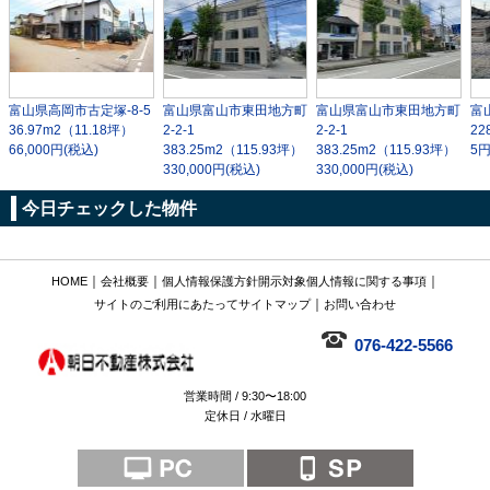
富山県高岡市古定塚-8-5
富山県富山市東田地方町
富山県富山市東田地方町
富
36.97m
2
（11.18坪）
2-2-1
2-2-1
22
66,000円(税込)
383.25m
2
（115.93坪）
383.25m
2
（115.93坪）
5円
330,000円(税込)
330,000円(税込)
今日チェックした物件
｜
｜
｜
HOME
会社概要
個人情報保護方針
開示対象個人情報に関する事項
｜
サイトのご利用にあたって
サイトマップ
お問い合わせ
076-422-5566
営業時間 / 9:30〜18:00
定休日 / 水曜日