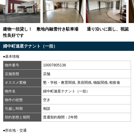
建物一括貸し！ 敷地内融雪付き駐車場 通り沿いに面し、視認
性良好です
婦中町速星テナント（一括）
●基本情報
物件番号
10007805136
店舗形態
店舗
オススメ業種
塾・学校・教育関係, 美容関係, 物販関係, 軽飲食
物件名
婦中町速星テナント（一括）
物件の状態
空き
引越し時期
相談
契約形態と期間
普通契約期間：2年間
●所在地・交通