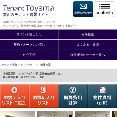
富山のオフィス向け貸事務所（オフィス）や
オフィスビル、飲食店や物販店舗向けテナント物件を多数紹介
テナント富山とは
物件検索
契約・オープンの流れ
よくあるご質問
仲介実績
物件所有のオーナー様へ
テナント富山 トップページ
> 物件検索
情報更新日：2026年01月07日/広告有効期限：なし
表示閲覧回数（過去30日間）：105