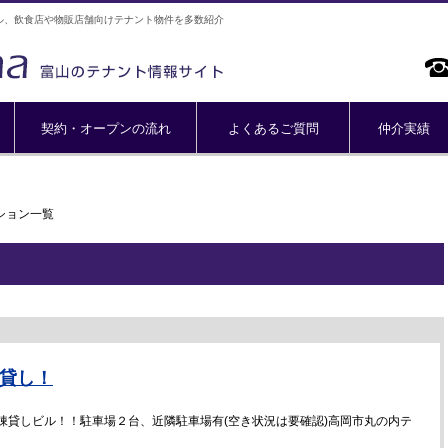
ル、飲食店や物販店舗向けテナント物件を多数紹介
契約・オープンの流れ
よくあるご質問
仲介実績
ション一覧
棟貸し！
棟貸しビル！！駐車場２台、近隣駐車場有(空き状況は要確認)高岡市丸の内テ