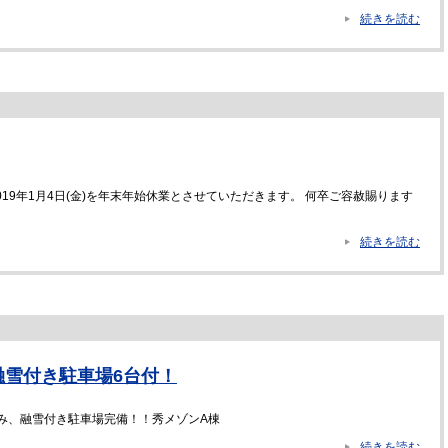
続きを読む
～2019年1月4日(金)を年末年始休業とさせていただきます。 何卒ご容赦賜ります
続きを読む
融雪付き駐車場6台付！
み、融雪付き駐車場完備！！秀メゾンA棟
続きを読む